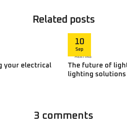
Related
posts
10
Sep
HEATING
 your electrical
The future of ligh
lighting solutions
3 comments