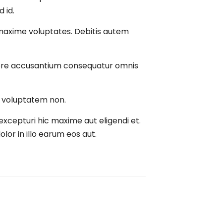
 id.
t maxime voluptates. Debitis autem
ore accusantium consequatur omnis
pa voluptatem non.
xcepturi hic maxime aut eligendi et.
r in illo earum eos aut.