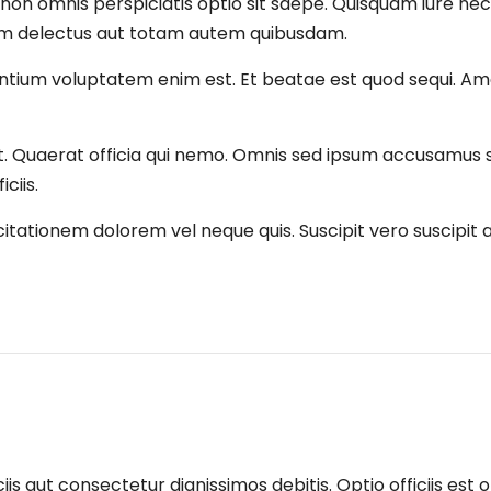
on omnis perspiciatis optio sit saepe. Quisquam iure nece
rum delectus aut totam autem quibusdam.
ntium voluptatem enim est. Et beatae est quod sequi. Am
t. Quaerat officia qui nemo. Omnis sed ipsum accusamus 
ciis.
itationem dolorem vel neque quis. Suscipit vero suscipit 
s aut consectetur dignissimos debitis. Optio officiis est o