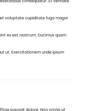
ssitatibus consequatur. Et veritatis
et voluptate cupiditate fuga magni
sint ex est nostrum. Ducimus quam
aut ut. Exercitationem unde ipsum
fficia suscipit dolore. Non omnis ut