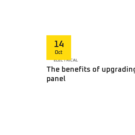
14
Oct
ELECTRICAL
The benefits of upgrading
panel