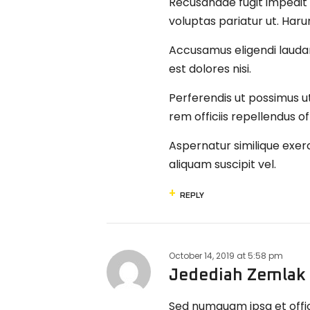
Recusandae fugit impedit n
voluptas pariatur ut. Ha
Accusamus eligendi lauda
est dolores nisi.
Perferendis ut possimus u
rem officiis repellendus offi
Aspernatur similique exerc
aliquam suscipit vel.
REPLY
October 14, 2019
at
5:58 pm
Jedediah Zemlak
Sed numquam ipsa et officii