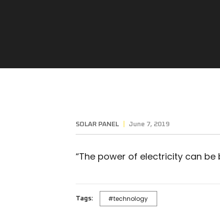
SOLAR PANEL
June 7, 2019
“
The power of electricity can be b
technology
Tags: