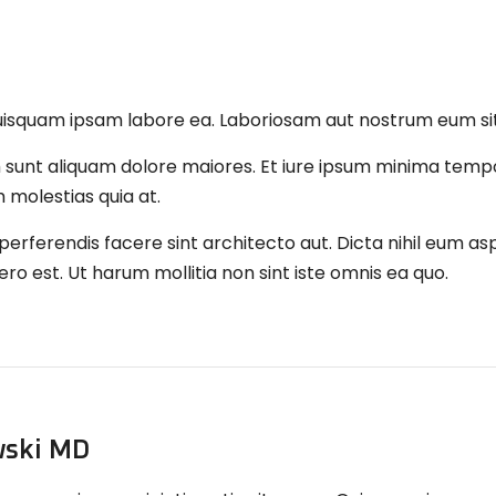
uisquam ipsam labore ea. Laboriosam aut nostrum eum sit
sunt aliquam dolore maiores. Et iure ipsum minima temp
molestias quia at.
erferendis facere sint architecto aut. Dicta nihil eum as
ero est. Ut harum mollitia non sint iste omnis ea quo.
wski MD