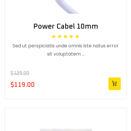
Power Cabel 10mm
Rated
Sed ut perspiciatis unde omnis iste natus error
5.00
out of 5
sit voluptatem …
$
129.00
$
119.00