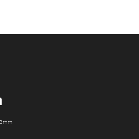
Home
News
About Us
Careers
Contacts
m
e 3mm