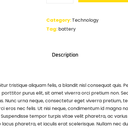
Cable
3mm
quantity
Category:
Technology
Tag:
battery
Description
 tristique aliquam felis, a blandit nisl consequat quis. P
orttitor purus elit, sit amet viverra orci pretium non. Se
us. Nunc urna neque, consectetur eget viverra pretium, t
ci eros nec felis. Ut nisi neque, condimentum id magna non
 Suspendisse tempor turpis vitae velit pharetra, ac varius
acus pharetra, et iaculis erat scelerisque. Nullam nec dui