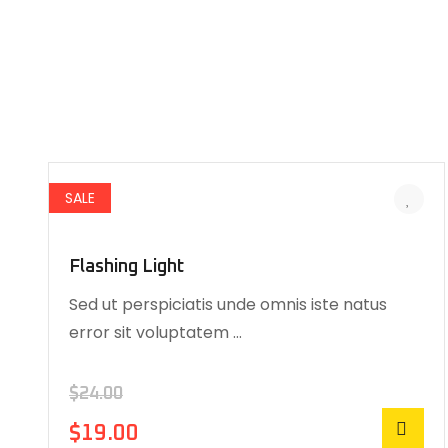
SALE
Flashing Light
Sed ut perspiciatis unde omnis iste natus
error sit voluptatem …
$
24.00
$
19.00